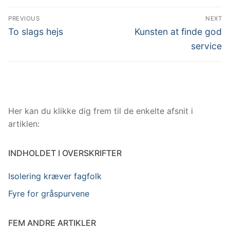
Indlægsnavigation
PREVIOUS
NEXT
Previous
Next
To slags hejs
Kunsten at finde god
post:
post:
service
Her kan du klikke dig frem til de enkelte afsnit i
artiklen:
INDHOLDET I OVERSKRIFTER
Isolering kræver fagfolk
Fyre for gråspurvene
FEM ANDRE ARTIKLER