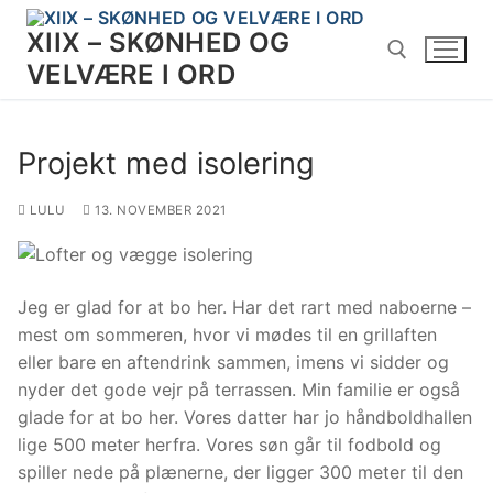
Spring
XIIX – SKØNHED OG
til
indhold
VELVÆRE I ORD
Søg efter:
Projekt med isolering
LULU
13. NOVEMBER 2021
Jeg er glad for at bo her. Har det rart med naboerne –
mest om sommeren, hvor vi mødes til en grillaften
eller bare en aftendrink sammen, imens vi sidder og
nyder det gode vejr på terrassen. Min familie er også
glade for at bo her. Vores datter har jo håndboldhallen
lige 500 meter herfra. Vores søn går til fodbold og
spiller nede på plænerne, der ligger 300 meter til den