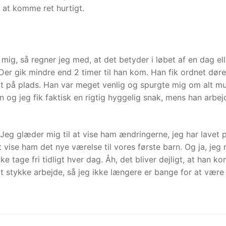
 at komme ret hurtigt.
l mig, så regner jeg med, at det betyder i løbet af en dag ell
 Der gik mindre end 2 timer til han kom. Han fik ordnet dør
alt på plads. Han var meget venlig og spurgte mig om alt mu
og jeg fik faktisk en rigtig hyggelig snak, mens han arbej
eg glæder mig til at vise ham ændringerne, jeg har lavet 
 vise ham det nye værelse til vores første barn. Og ja, jeg 
e tage fri tidligt hver dag. Åh, det bliver dejligt, at han k
t stykke arbejde, så jeg ikke længere er bange for at være