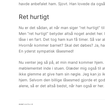
havde anbefalet ham. Sjovt. Han lovede da også
Ret hurtigt
Nu er det sådan, at når man siger ”ret hurtigt” ti
Men ”ret hurtigt” betyder altså noget andet her.
låse i en fart. Det tog ham kun få timer. Så var 
Hvornår kommer barnet? Skal det døbes? Ja, han 
En yderst sympatisk låsesmed!
Nu venter jeg så på, at min mand kommer hjem. J
møblementet inde i stuen. Glæder mig også til at
ikke glemme at give ham sin nøgle. Jeg kan jo ikk
hjem. Selvom den billige låsesmed gjorde et god
alene, så er det altså bedst, når han også er her.
Indlægsnavigation
PREVIOUS