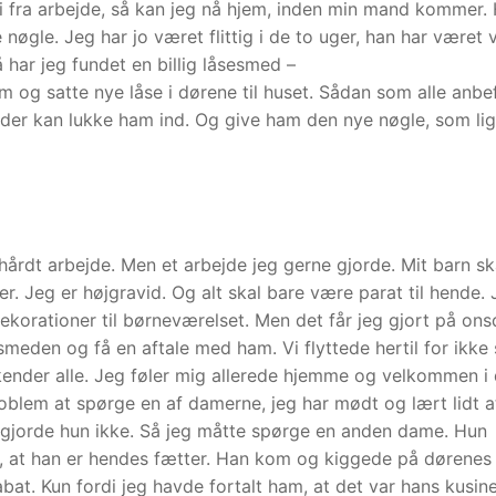
 fri fra arbejde, så kan jeg nå hjem, inden min mand kommer.
 nøgle. Jeg har jo været flittig i de to uger, han har været
å har jeg fundet en billig låsesmed –
m og satte nye låse i dørene til huset. Sådan som alle anbef
 der kan lukke ham ind. Og give ham den nye nøgle, som li
årdt arbejde. Men et arbejde jeg gerne gjorde. Mit barn sk
 Jeg er højgravid. Og alt skal bare være parat til hende. 
dekorationer til børneværelset. Men det får jeg gjort på ons
esmeden og få en aftale med ham. Vi flyttede hertil for ikke
le kender alle. Jeg føler mig allerede hjemme og velkommen i
problem at spørge en af damerne, jeg har mødt og lært lidt a
t gjorde hun ikke. Så jeg måtte spørge en anden dame. Hun
g, at han er hendes fætter. Han kom og kiggede på dørenes 
abat. Kun fordi jeg havde fortalt ham, at det var hans kusine