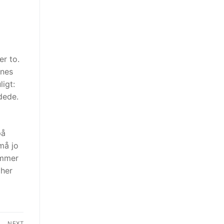
er to.
enes
ligt:
dede.
på
må jo
ommer
 her
NEXT