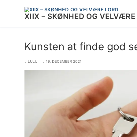
Spring
til
XIIX – SKØNHED OG VELVÆRE 
indhold
Kunsten at finde god s
LULU
19. DECEMBER 2021