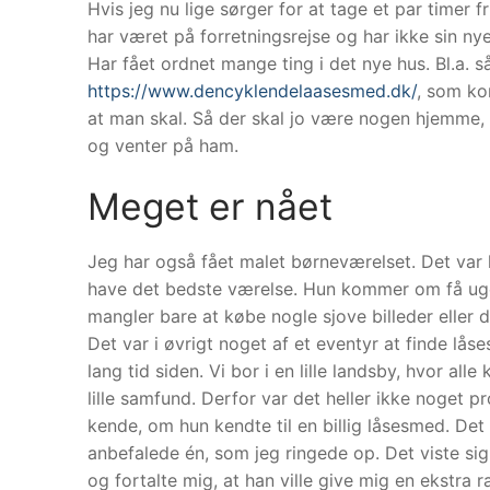
Hvis jeg nu lige sørger for at tage et par timer
har været på forretningsrejse og har ikke sin nye
Har fået ordnet mange ting i det nye hus. Bl.a. s
https://www.dencyklendelaasesmed.dk/
, som ko
at man skal. Så der skal jo være nogen hjemme,
og venter på ham.
Meget er nået
Jeg har også fået malet børneværelset. Det var h
have det bedste værelse. Hun kommer om få uger.
mangler bare at købe nogle sjove billeder eller 
Det var i øvrigt noget af et eventyr at finde lås
lang tid siden. Vi bor i en lille landsby, hvor al
lille samfund. Derfor var det heller ikke noget 
kende, om hun kendte til en billig låsesmed. De
anbefalede én, som jeg ringede op. Det viste si
og fortalte mig, at han ville give mig en ekstra r