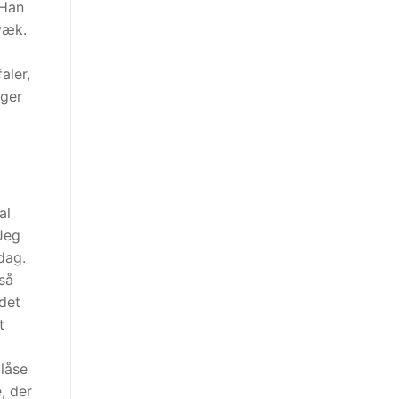
 Han
 væk.
aler,
gger
al
Jeg
dag.
 så
 det
t
låse
, der