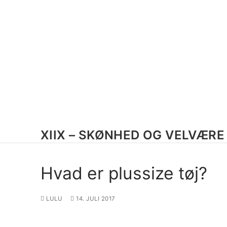
Spring
til
indhold
XIIX – SKØNHED OG VELVÆRE 
Hvad er plussize tøj?
LULU
14. JULI 2017