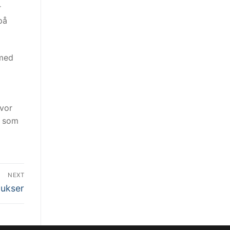
r
på
 med
hvor
e som
NEXT
ukser