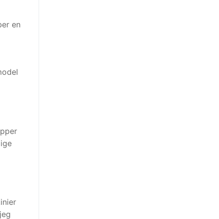
ber en
model
opper
lige
inier
jeg