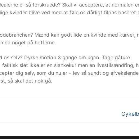
dealerne er så forskruede? Skal vi acceptere, at normalen e
lige kvinder blive ved med at føle os dårligt tilpas baseret 
l modebranchen? Mænd kan godt lide en kvinde med kurver,
med noget på hofterne.
med os selv? Dyrke motion 3 gange om ugen. Tage gåture
faktisk slet ikke er en slankekur men en livsstilsændring, 
ccepter dig selv, som du nu er – lev så sundt og afvekslend
t, så skal det nok gå.
Next
Cykelb
post: