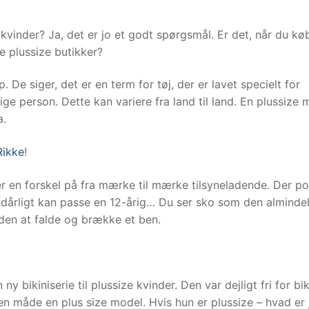
 kvinder? Ja, det er jo et godt spørgsmål. Er det, når du kø
de plussize butikker?
p. De siger, det er en term for tøj, der er lavet specielt for
ge person. Dette kan variere fra land til land. En plussize 
a.
Rikke
!
er en forskel på fra mærke til mærke tilsyneladende. Der p
e dårligt kan passe en 12-årig… Du ser sko som den alminde
den at falde og brække et ben.
y bikiniserie til plussize kvinder. Den var dejligt fri for bik
en måde en plus size model. Hvis hun er plussize – hvad er 