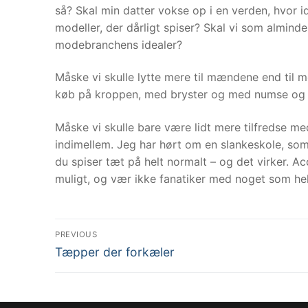
så? Skal min datter vokse op i en verden, hvor i
modeller, der dårligt spiser? Skal vi som alminde
modebranchens idealer?
Måske vi skulle lytte mere til mændene end ti
køb på kroppen, med bryster og med numse og 
Måske vi skulle bare være lidt mere tilfredse 
indimellem. Jeg har hørt om en slankeskole, som 
du spiser tæt på helt normalt – og det virker. A
muligt, og vær ikke fanatiker med noget som hels
Indlægsnavigation
PREVIOUS
Previous
Tæpper der forkæler
post: