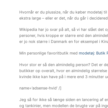
Hvornår er du plussize, når du køber modetøj til
ekstra large – eller er det, når du går i decidere
Wikipedia har jo svar på alt, så vi har slået det o
personer, hvis kroppe er større end den almindeli
er jo nok større i Danmark en for eksempel i Kin
Min personlige favoritbutik med
modetøj: Butik 
Hvor stor er så den almindelig person? Det er d
butikker op overalt, hvor en almindelig størrels
kvinde ikke kan have på i mere end 3 minutter u
name=’adsense-hvid’ /]
Jeg så for ikke så længe siden en lancering af en n
og tankinier, men modellen de brugte var på ing