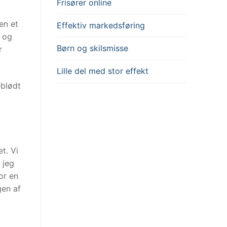
Frisører online
en et
Effektiv markedsføring
 og
Børn og skilsmisse
r
Lille del med stor effekt
eblødt
t. Vi
 jeg
or en
gen af