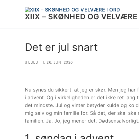
Spring
til
XIIX – SKØNHED OG VELVÆRE 
indhold
Det er jul snart
LULU
26. JUNI 2020
Nu synes du sikkert, at jeg er skør. Men jeg har
i advent. Og i virkeligheden er det ikke ret lang
det mindste. Jul og vinter betyder kulde og ko
mig selv og min familie for. Så det, der skal ske n
familien. Ja. Jo, jeg mener det. Dødsensalvorligt
1. søndag i advent