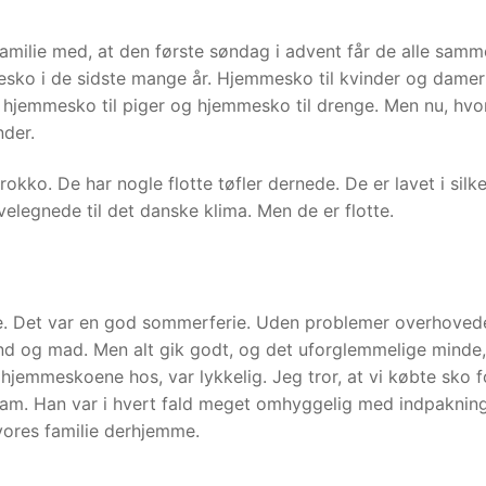
 familie med, at den første søndag i advent får de alle samm
ko i de sidste mange år. Hjemmesko til kvinder og damer
 hjemmesko til piger og hjemmesko til drenge. Men nu, hvo
nder.
kko. De har nogle flotte tøfler dernede. De er lavet i silk
velegnede til det danske klima. Men de er flotte.
de. Det var en god sommerferie. Uden problemer overhovede
vand og mad. Men alt gik godt, og det uforglemmelige minde,
 hjemmeskoene hos, var lykkelig. Jeg tror, at vi købte sko f
ham. Han var i hvert fald meget omhyggelig med indpaknin
 vores familie derhjemme.