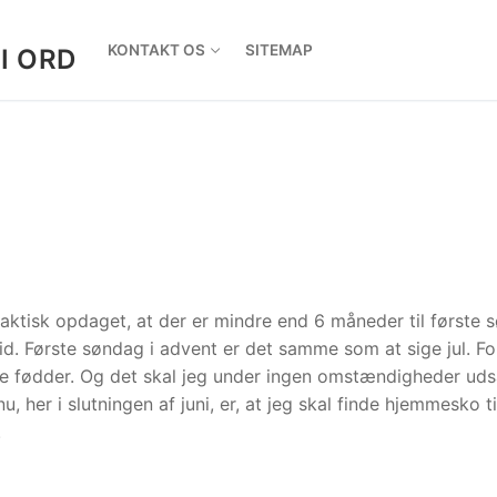
KONTAKT OS
SITEMAP
I ORD
 faktisk opdaget, at der er mindre end 6 måneder til første
 tid. Første søndag i advent er det samme som at sige jul. Fo
lde fødder. Og det skal jeg under ingen omstændigheder ud
u, her i slutningen af juni, er, at jeg skal finde hjemmesko ti
.