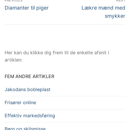
PREVIOUS
NEXT
Previous
Next
Diamanter til piger
Lækre mænd med
post:
post:
smykker
Her kan du klikke dig frem til de enkelte afsnit i
artiklen:
FEM ANDRE ARTIKLER
Jakodans bobleplast
Frisører online
Effektiv markedsføring
Børn og skilsmisse