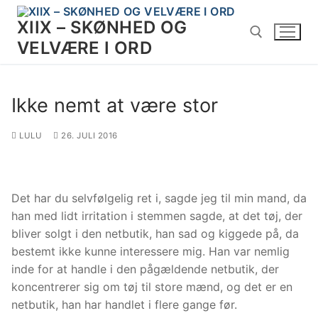
Spring
XIIX – SKØNHED OG
til
indhold
VELVÆRE I ORD
Søg efter:
Ikke nemt at være stor
LULU
26. JULI 2016
Det har du selvfølgelig ret i, sagde jeg til min mand, da
han med lidt irritation i stemmen sagde, at det tøj, der
bliver solgt i den netbutik, han sad og kiggede på, da
bestemt ikke kunne interessere mig. Han var nemlig
inde for at handle i den pågældende netbutik, der
koncentrerer sig om tøj til store mænd, og det er en
netbutik, han har handlet i flere gange før.