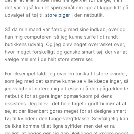
det er et eller andet med mange X’er før Large, men
det var også kun et spørgsmål om lige at kigge lidt på
udvalget af tøj til
store piger
i den netbutik.
Så da min mand var færdig med sine indkøb, overlod
han mig computeren, så jeg kunne surfe lidt rundt i
butikkens udvalg. Og jeg blev noget overrasket over,
hvor meget forskelligt og ganske smart tøj, der var at
vælge mellem i de helt store størrelser.
For eksempel faldt jeg over en tunika til store kvinder,
som jeg med det samme kunne se ville klæde Inger, så
jeg valgte at notere mig adressen på den pågældende
netbutik for at gøre Inger opmærksom på dens
eksistens. Jeg blev i det hele taget i godt humør af at
se, at der åbenbart gøres meget for at designe smart
tøj til kvinder i den tunge vægtklasse. Selvfølgelig kan
de ikke komme til at ligne sylfider, men det er nu
dejligt, at nogen gør sig den ulejlighed at kreere noget